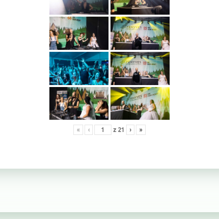
«
‹
z
21
›
»