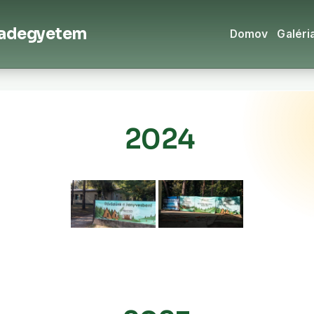
badegyetem
Domov
Galéri
2024