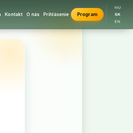
HU
a
Kontakt
O nás
Prihlásenie
Program
SK
EN